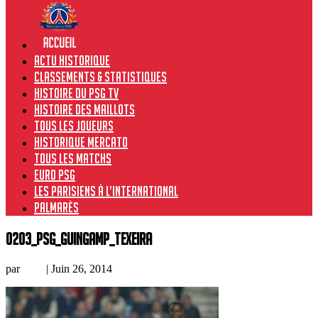
Actu historique
Classements & Statistiques
Histoire du PSG TV
Histoire des maillots
Tous les joueurs
Historique Mercato
Tous les matchs
Euro PSG
Les Parisiens à l’international
Palmarès
0203_PSG_Guingamp_Texeira
par
Loic
|
Juin 26, 2014