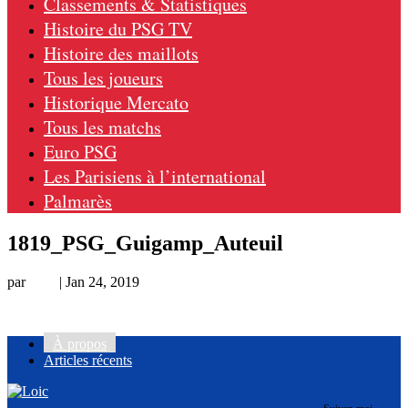
Classements & Statistiques
Histoire du PSG TV
Histoire des maillots
Tous les joueurs
Historique Mercato
Tous les matchs
Euro PSG
Les Parisiens à l’international
Palmarès
1819_PSG_Guigamp_Auteuil
par
Loic
|
Jan 24, 2019
À propos
Articles récents