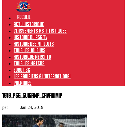
Actu historique
Classements & Statistiques
Histoire du PSG TV
Histoire des maillots
Tous les joueurs
Historique Mercato
Tous les matchs
Euro PSG
Les Parisiens à l’international
Palmarès
1819_PSG_Guigamp_CavaniMIP
par
Loic
|
Jan 24, 2019