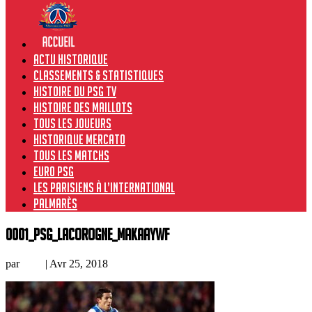
Actu historique
Classements & Statistiques
Histoire du PSG TV
Histoire des maillots
Tous les joueurs
Historique Mercato
Tous les matchs
Euro PSG
Les Parisiens à l’international
Palmarès
0001_PSG_LaCorogne_MakaayWF
par
Loic
|
Avr 25, 2018