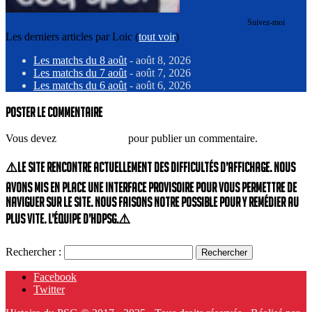
Suivez-moi
Les derniers articles par Loic
(
tout voir
)
Les matchs du 8 août
- août 8, 2026
Les matchs du 7 août
- août 7, 2026
Les matchs du 6 août
- août 6, 2026
Poster le commentaire
Vous devez
vous connecter
pour publier un commentaire.
⚠️Le site rencontre actuellement des difficultés d’affichage. Nous
avons mis en place une interface provisoire pour vous permettre de
naviguer sur le site. Nous faisons notre possible pour y remédier au
plus vite. L’équipe d’HdPSG.⚠️
Rechercher :
Facebook
Twitter