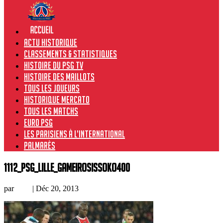
Actu historique
Classements & Statistiques
Histoire du PSG TV
Histoire des maillots
Tous les joueurs
Historique Mercato
Tous les matchs
Euro PSG
Les Parisiens à l’international
Palmarès
1112_PSG_Lille_GameiroSissoko400
par
Loic
|
Déc 20, 2013