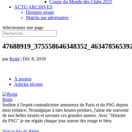
Coupe du Monde des Clubs 2025
ACTU ARCHIVES
Derniers ajouts
Matchs par adversaires
Sélectionner une page
47688919_375558646348352_46347856539
par
Remi
|
Déc 8, 2018
À propos
Articles récents
Remi
Sudiste à l'esprit contradictoire amoureux de Paris et du PSG depuis
mon enfance. Nostalgique à mes heures perdues, j'aime me souvenir
de nos belles heures et savoure ces grandes années. Avec "Histoire
du PSG" je me régale chaque jour autour des rouge et bleu.
Voir la bio de Rémi...