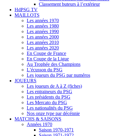
Classement buteurs à l’extérieur
HdPSG TV
MAILLOTS
Les années 1970
Les années 1980
Les années 1990
Les années 2000
Les années 2010
Les années 2020
En Coupe de France
En Coupe de la Ligue
Au Trophée des Champions
L’écusson du PSG
Les joueurs du PSG par numéros
JOUEURS
Les joueurs de A à Z (fiches)
Les entraineurs du PSG
Les présidents du PSG
Les Mercato du PSG
Les nationalités du PSG
Nos onze type par décénnie
MATCHS & SAISONS
Années 1970
Saison 1970-1971
Saison 1971-1972