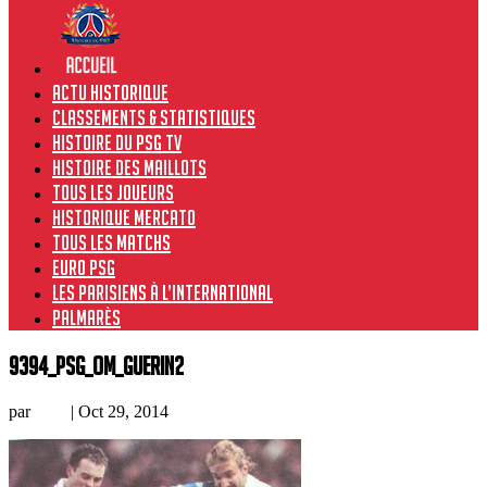
Actu historique
Classements & Statistiques
Histoire du PSG TV
Histoire des maillots
Tous les joueurs
Historique Mercato
Tous les matchs
Euro PSG
Les Parisiens à l’international
Palmarès
9394_PSG_OM_Guerin2
par
Loic
|
Oct 29, 2014