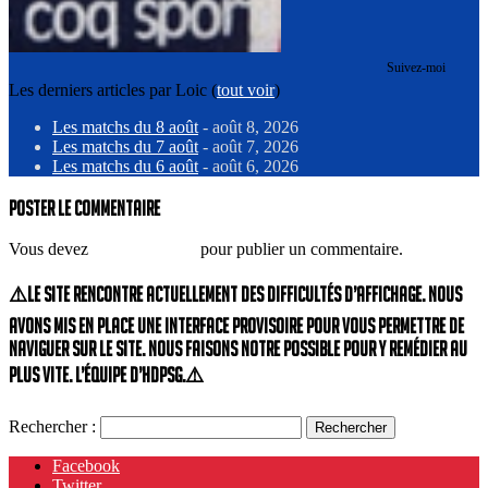
Suivez-moi
Les derniers articles par Loic
(
tout voir
)
Les matchs du 8 août
- août 8, 2026
Les matchs du 7 août
- août 7, 2026
Les matchs du 6 août
- août 6, 2026
Poster le commentaire
Vous devez
vous connecter
pour publier un commentaire.
⚠️Le site rencontre actuellement des difficultés d’affichage. Nous
avons mis en place une interface provisoire pour vous permettre de
naviguer sur le site. Nous faisons notre possible pour y remédier au
plus vite. L’équipe d’HdPSG.⚠️
Rechercher :
Facebook
Twitter