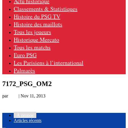
Actu historique
Classements & Statistiques
Histoire du PSG TV
Histoire des maillots
Tous les joueurs
Historique Mercato
Tous les matchs
Euro PSG
Les Parisiens à l’international
Palmarès
7172_PSG_OM2
par
Loic
|
Nov 11, 2013
À propos
Articles récents