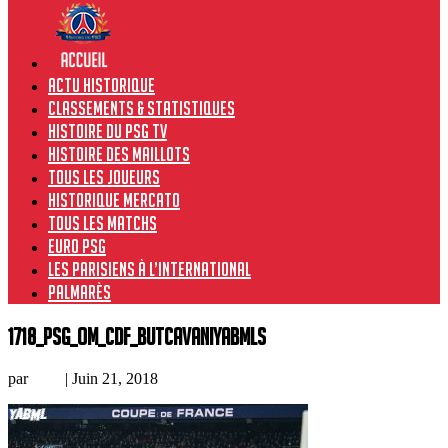
Actu historique
Classements & Statistiques
Histoire du PSG TV
Histoire des maillots
Tous les joueurs
Historique Mercato
Tous les matchs
Euro PSG
Les Parisiens à l’international
Palmarès
1718_PSG_OM_CdF_butCavaniYABMLs
par
Loic
|
Juin 21, 2018