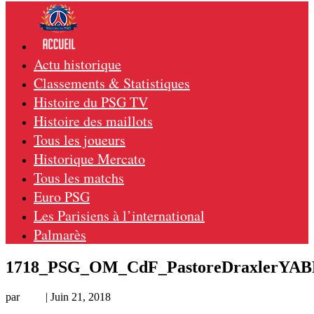
Actu historique
Classements & Statistiques
Histoire du PSG TV
Histoire des maillots
Tous les joueurs
Historique Mercato
Tous les matchs
Euro PSG
Les Parisiens à l’international
Palmarès
1718_PSG_OM_CdF_PastoreDraxlerYA
par
Loic
|
Juin 21, 2018