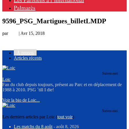
Palmarès
9596_PSG_Martigues_billetLMDP
par
Loic
|
Avr 15, 2018
À propos
Articles récents
Suivez-moi
Loic
Fan du club depuis toujours, présent au Parc et en déplacement de
1988 à 2010. PSG ´till I die!
Voir la bio de Loic...
Suivez-moi
Les derniers articles par Loic
(
tout voir
)
Les matchs du 8 août
- août 8, 2026