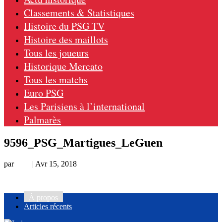
Classements & Statistiques
Histoire du PSG TV
Histoire des maillots
Tous les joueurs
Historique Mercato
Tous les matchs
Euro PSG
Les Parisiens à l’international
Palmarès
9596_PSG_Martigues_LeGuen
par
Loic
|
Avr 15, 2018
À propos
Articles récents