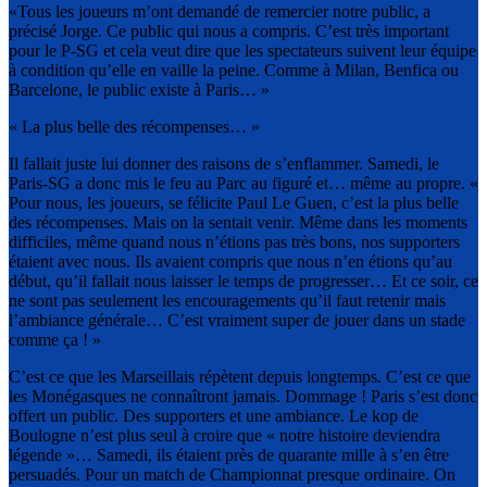
«Tous les joueurs m’ont demandé de remercier notre public, a
précisé Jorge. Ce public qui nous a compris. C’est très important
pour le P-SG et cela veut dire que les spectateurs suivent leur équipe
à condition qu’elle en vaille la peine. Comme à Milan, Benfica ou
Barcelone, le public existe à Paris… »
« La plus belle des récompenses… »
Il fallait juste lui donner des raisons de s’enflammer. Samedi, le
Paris-SG a donc mis le feu au Parc au figuré et… même au propre. «
Pour nous, les joueurs, se félicite Paul Le Guen, c’est la plus belle
des récompenses. Mais on la sentait venir. Même dans les moments
difficiles, même quand nous n’étions pas très bons, nos supporters
étaient avec nous. Ils avaient compris que nous n’en étions qu’au
début, qu’il fallait nous laisser le temps de progresser… Et ce soir, ce
ne sont pas seulement les encouragements qu’il faut retenir mais
l’ambiance générale… C’est vraiment super de jouer dans un stade
comme ça ! »
C’est ce que les Marseillais répètent depuis longtemps. C’est ce que
les Monégasques ne connaîtront jamais. Dommage ! Paris s’est donc
offert un public. Des supporters et une ambiance. Le kop de
Boulogne n’est plus seul à croire que « notre histoire deviendra
légende »… Samedi, ils étaient près de quarante mille à s’en être
persuadés. Pour un match de Championnat presque ordinaire. On