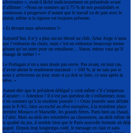
adversaires », avait-il lâché malicieusement en préambule avant
d’affirmer : «Nous ne sommes qu’à 75 % de nos possibilités et
continuons à progresser d’autant que le travail va de pair avec le
plaisir, même si la rigueur est toujours présente.
« Et devant onze adversaires !»
Aujourd’hui, il n’y a plus aucun blessé au club. Artur Jorge n’aura
que l’embarras du choix, mais c’est un embarras beaucoup moins
gênant qu’un autre pour un entraîneur… Sinon, mieux vaut qu’il
change de métier ! »
Le Portugais n’en a sans doute pas envie. Pas avant, en tout cas,
d’avoir atteint le rendement maximal : « 100 %, je ne sais pas si
nous y arriverons un jour, mais si ça doit se faire, ce sera après la
trêve. »
Autant dire que le président délégué y croit même s’il s’empressa
d’ajouter : « Attention ! Il n’est pas question de s’enflammer, nous
n’en sommes qu’à la onzième journée ! » Onze journée sans défaite
pour le P-SG, bien accroché au rêve européen, à la troisième place
derrière Monaco et Marseille, les grands frères. Paris bien au chaud,
à l’abri. Mais au-delà des retombées au classement, au-delà même de
la qualité du jeu, il semble bien que le Paris nouvelle formule ait déjà
gagné. Depuis trop longtemps codé, le message en clair et sans