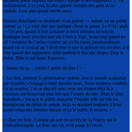
décodeur passe aujourd’hui entre l’équipe et ses supporters. C’est
certainement, à ce jour, la plus grande victoire des gens de la
capitale. Leur plus grand mérite aussi.
Denisot-Brochand en doublette et au parloir : « Jamais vu un public
comme ça ! Ça veut dire que quelque chose se passe. Le P-SG plaît
! » Un peu, quand il faut soixante et onze minutes au kop de
Boulogne pour arracher une ola à tout le Parc, beaucoup quand les
olé ! montent de l’arène comme un cri du coeur, passionnément
quand on se croirait au Vélodrome et que la pelouse est envahie, à la
folie quand des supporters zélés mettent le feu aux sièges. Pour le
plaisir. Bête et méchant. Passsons.
« Jamais vu ça… même l’année du titre ! »
« Au club, reprend le présentateur vedette, tout le monde souhaitait
que le public s’engage à fond derrière nous. Nous sommes comblés.
Un tel soutien, j’en ai discuté avec ceux qui étaient déjà là à
l’époque, est beaucoup plus fort que l’année du titre. Mais le plus
important, c’est que le public supporte l’équipe telle qu’elle est.
Besogneuse au début de saison, mais se donnant toujours à fond
quatre-vingt-dix minutes durant, et ça le public le ressent. »
Le Parc en folie. Comme au soir du succès de la France sur la
Tchécoslovaquie. Le Parc qui vit, revit jusqu’à l’excès.