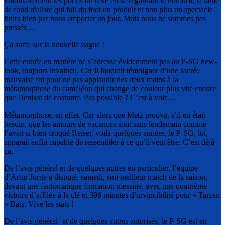
volontairement les portes du rêve en se regardant le nombril, la lame
de fond réaliste qui fait du foot un produit et non plus un spectacle
finira bien par nous emporter un jour. Mais nous ne sommes pas
pressés…
Ça surfe sur la nouvelle vague !
Cette entrée en matière ne s’adresse évidemment pas au P-SG new-
look, toujours invaincu. Car il faudrait témoigner d’une sacrée
mauvaise foi pour ne pas applaudir des deux mains à la
métamorphose du caméléon qui change de couleur plus vite encore
que Denisot de costume. Pas possible ? C’est à voir…
Métamorphose, en effet. Car alors que Metz prouva, s’il en était
besoin, que les amours de vacances sont sans lendemain comme
l’avait si bien croqué Reiser, voilà quelques années, le P-SG, lui,
apparaît enfin capable de ressembler à ce qu’il veut être. C’est déjà
ça.
De l’avis général et de quelques autres en particulier, l’équipe
d’Artur Jorge a disputé, samedi, son meilleur match de la saison,
devant une fantomatique formation messine, avec une quatrième
victoire d’affilée à la clé et 396 minutes d’invincibilité pour « Tarzan
» Bats. Vive les stats !
De l’avis général- et de quelques autres autorisés, le P-SG est en