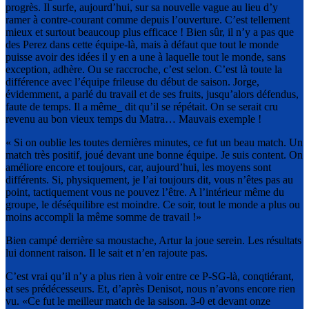
progrès. Il surfe, aujourd’hui, sur sa nouvelle vague au lieu d’y
ramer à contre-courant comme depuis l’ouverture. C’est tellement
mieux et surtout beaucoup plus efficace ! Bien sûr, il n’y a pas que
des Perez dans cette équipe-là, mais à défaut que tout le monde
puisse avoir des idées il y en a une à laquelle tout le monde, sans
exception, adhère. Ou se raccroche, c’est selon. C’est là toute la
différence avec l’équipe frileuse du début de saison. Jorge,
évidemment, a parlé du travail et de ses fruits, jusqu’alors défendus,
faute de temps. Il a même_ dit qu’il se répétait. On se serait cru
revenu au bon vieux temps du Matra… Mauvais exemple !
« Si on oublie les toutes dernières minutes, ce fut un beau match. Un
match très positif, joué devant une bonne équipe. Je suis content. On
améliore encore et toujours, car, aujourd’hui, les moyens sont
différents. Si, physiquement, je l’ai toujours dit, vous n’êtes pas au
point, tactiquement vous ne pouvez l’être. A l’intérieur même du
groupe, le déséquilibre est moindre. Ce soir, tout le monde a plus ou
moins accompli la même somme de travail !»
Bien campé derrière sa moustache, Artur la joue serein. Les résultats
lui donnent raison. Il le sait et n’en rajoute pas.
C’est vrai qu’il n’y a plus rien à voir entre ce P-SG-là, conqtiérant,
et ses prédécesseurs. Et, d’après Denisot, nous n’avons encore rien
vu. «Ce fut le meilleur match de la saison. 3-0 et devant onze