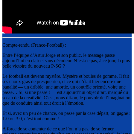
Compte-rendu (France-Football) :
Entre l’équipe d’Artur Jorge et son public, le message passe
aujourd’hui en clair et sans décodeur. N’est-ce pas, à ce jour, la plus
belle victoire du nouveau P-SG ?
Le football est devenu mystère. Mystère et boules de gomme. Il fait
ses choux gras de presque rien, et ce qui n’était hier encore que
banalité — un dribble, une amortie, un contrôle orienté, voire une
passe… Si, si une passe ! — est aujourd’hui objet d’art, marqué du
sceau de la créativité. C’est, nous dit-on, le pouvoir de l’imagination
que de conduire ainsi tout droit à l’émotion.
Et si, avec un peu de chance, on passe par la case départ, on gagne :
1-0 ou 3.0, c’est tout comme !
A force de se contenter de ce que l’on n’a pas, de se fermer