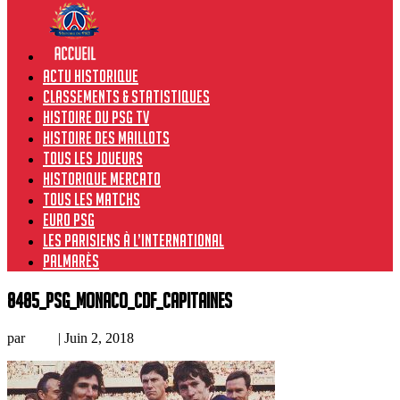
Actu historique
Classements & Statistiques
Histoire du PSG TV
Histoire des maillots
Tous les joueurs
Historique Mercato
Tous les matchs
Euro PSG
Les Parisiens à l’international
Palmarès
8485_PSG_Monaco_CdF_capitaines
par
Loic
|
Juin 2, 2018