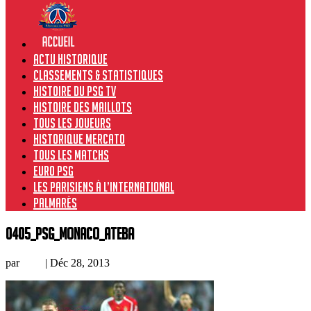
Actu historique
Classements & Statistiques
Histoire du PSG TV
Histoire des maillots
Tous les joueurs
Historique Mercato
Tous les matchs
Euro PSG
Les Parisiens à l’international
Palmarès
0405_PSG_Monaco_Ateba
par
Loic
|
Déc 28, 2013