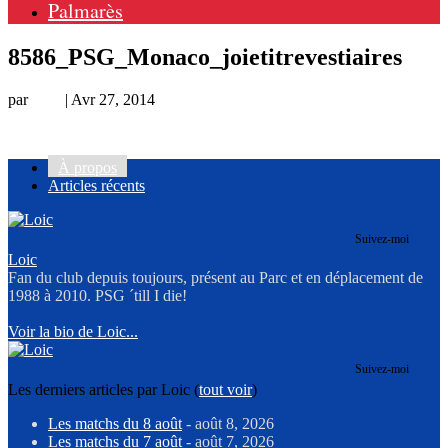
Palmarès
8586_PSG_Monaco_joietitrevestiaires
par
Loic
|
Avr 27, 2014
À propos
Articles récents
Suivez-moi
Loic
Fan du club depuis toujours, présent au Parc et en déplacement de
1988 à 2010. PSG ´till I die!
Voir la bio de Loic...
Suivez-moi
Les derniers articles par Loic
(
tout voir
)
Les matchs du 8 août
- août 8, 2026
Les matchs du 7 août
- août 7, 2026