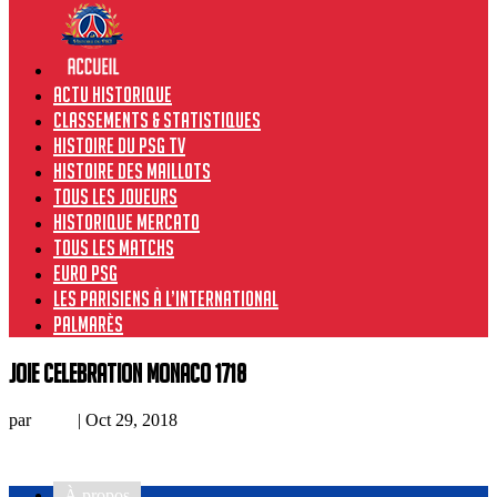
Actu historique
Classements & Statistiques
Histoire du PSG TV
Histoire des maillots
Tous les joueurs
Historique Mercato
Tous les matchs
Euro PSG
Les Parisiens à l’international
Palmarès
joie celebration monaco 1718
par
Remi
|
Oct 29, 2018
À propos