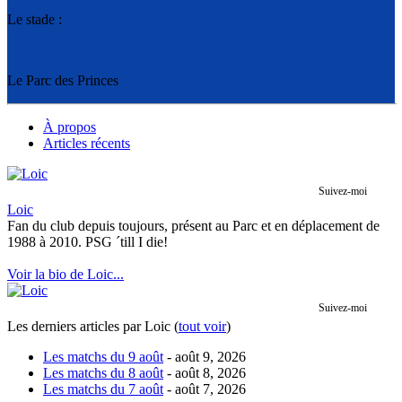
Le stade :
Le Parc des Princes
À propos
Articles récents
Suivez-moi
Loic
Fan du club depuis toujours, présent au Parc et en déplacement de
1988 à 2010. PSG ´till I die!
Voir la bio de Loic...
Suivez-moi
Les derniers articles par Loic
(
tout voir
)
Les matchs du 9 août
- août 9, 2026
Les matchs du 8 août
- août 8, 2026
Les matchs du 7 août
- août 7, 2026