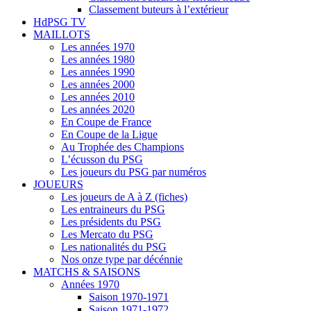
Classement buteurs à l’extérieur
HdPSG TV
MAILLOTS
Les années 1970
Les années 1980
Les années 1990
Les années 2000
Les années 2010
Les années 2020
En Coupe de France
En Coupe de la Ligue
Au Trophée des Champions
L’écusson du PSG
Les joueurs du PSG par numéros
JOUEURS
Les joueurs de A à Z (fiches)
Les entraineurs du PSG
Les présidents du PSG
Les Mercato du PSG
Les nationalités du PSG
Nos onze type par décénnie
MATCHS & SAISONS
Années 1970
Saison 1970-1971
Saison 1971-1972