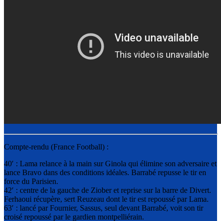
Compte-rendu (France Football) :
40′ : Lama relance à la main sur Ginola qui élimine son adversaire et
lance Bravo dans des conditions idéales. Barrabé repusse le tir en
force du Parisien.
42′ : centre de la gauche de Ziober et reprise sur la barre de Divert.
Ferhaoui récupère, sert Reuzeau dont le tir est repoussé par Lama.
63′ : lancé par Fournier, Sassus, seul devant Barrabé, voit son tir
croisé repoussé par le gardien montpelliérain.