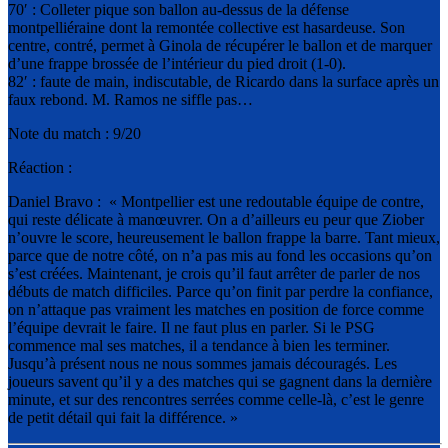
70′ : Colleter pique son ballon au-dessus de la défense
montpelliéraine dont la remontée collective est hasardeuse. Son
centre, contré, permet à Ginola de récupérer le ballon et de marquer
d’une frappe brossée de l’intérieur du pied droit (1-0).
82′ : faute de main, indiscutable, de Ricardo dans la surface après un
faux rebond. M. Ramos ne siffle pas…
Note du match : 9/20
Réaction :
Daniel Bravo : « Montpellier est une redoutable équipe de contre,
qui reste délicate à manœuvrer. On a d’ailleurs eu peur que Ziober
n’ouvre le score, heureusement le ballon frappe la barre. Tant mieux,
parce que de notre côté, on n’a pas mis au fond les occasions qu’on
s’est créées. Maintenant, je crois qu’il faut arrêter de parler de nos
débuts de match difficiles. Parce qu’on finit par perdre la confiance,
on n’attaque pas vraiment les matches en position de force comme
l’équipe devrait le faire. Il ne faut plus en parler. Si le PSG
commence mal ses matches, il a tendance à bien les terminer.
Jusqu’à présent nous ne nous sommes jamais découragés. Les
joueurs savent qu’il y a des matches qui se gagnent dans la dernière
minute, et sur des rencontres serrées comme celle-là, c’est le genre
de petit détail qui fait la différence. »