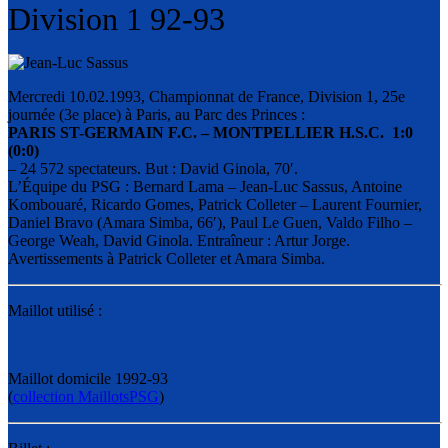
Division 1 92-93
Mercredi 10.02.1993, Championnat de France, Division 1, 25e
journée (3e place) à Paris, au Parc des Princes :
PARIS ST-GERMAIN F.C. – MONTPELLIER H.S.C. 1:0
(0:0)
– 24 572 spectateurs. But : David Ginola, 70′.
L’Équipe du PSG : Bernard Lama – Jean-Luc Sassus, Antoine
Kombouaré, Ricardo Gomes, Patrick Colleter – Laurent Fournier,
Daniel Bravo (Amara Simba, 66′), Paul Le Guen, Valdo Filho –
George Weah, David Ginola. Entraîneur : Artur Jorge.
Avertissements à Patrick Colleter et Amara Simba.
Maillot utilisé :
Maillot domicile 1992-93
(
collection MaillotsPSG
)