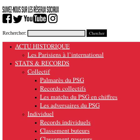
Rechercher:
ACTU HISTORIQUE
Les Parisiens à l’international
STATS & RECORDS
Collectif
Palmarès du PSG
Records collectifs
Les matchs du PSG en chiffres
Les adversaires du PSG
Individuel
Records individuels
Classement buteurs
Classement passeurs