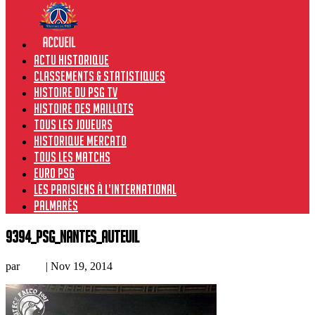
Actu historique
Classements & Statistiques
Histoire du PSG TV
Histoire des maillots
Tous les joueurs
Historique Mercato
Tous les matchs
Euro PSG
Les Parisiens à l’international
Palmarès
9394_PSG_Nantes_Auteuil
par
Loic
|
Nov 19, 2014