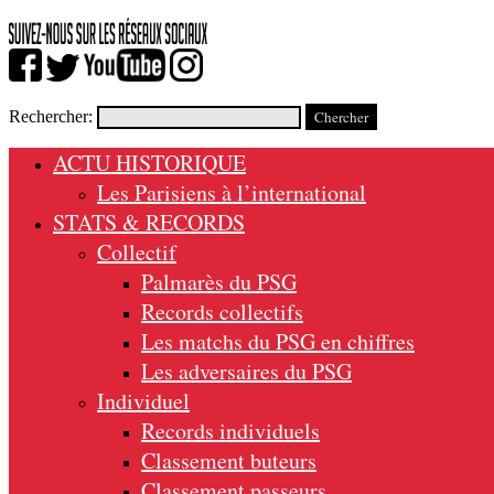
Rechercher:
ACTU HISTORIQUE
Les Parisiens à l’international
STATS & RECORDS
Collectif
Palmarès du PSG
Records collectifs
Les matchs du PSG en chiffres
Les adversaires du PSG
Individuel
Records individuels
Classement buteurs
Classement passeurs