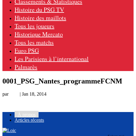
Classements & Statistiques
Histoire du PSG TV
Histoire des maillots
Tous les joueurs
Historique Mercato
Tous les matchs
Euro PSG
Les Parisiens à l’international
Palmarès
0001_PSG_Nantes_programmeFCNM
par
Loic
|
Jan 18, 2014
À propos
Articles récents