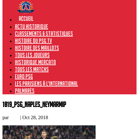
Actu historique
Classements & Statistiques
Histoire du PSG TV
Histoire des maillots
Tous les joueurs
Historique Mercato
Tous les matchs
Euro PSG
Les Parisiens à l’international
Palmarès
1819_PSG_Naples_NeymarMIP
par
Loic
|
Oct 28, 2018