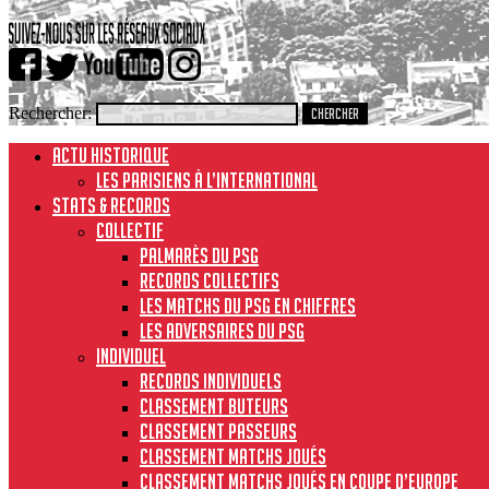
Rechercher:
ACTU HISTORIQUE
Les Parisiens à l’international
STATS & RECORDS
Collectif
Palmarès du PSG
Records collectifs
Les matchs du PSG en chiffres
Les adversaires du PSG
Individuel
Records individuels
Classement buteurs
Classement passeurs
Classement matchs joués
Classement matchs joués en Coupe d’Europe