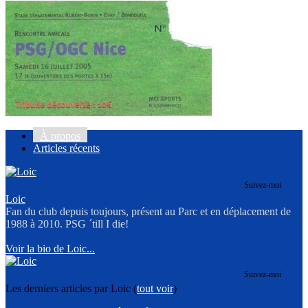
À propos
Articles récents
Suivez-moi
Loic
Fan du club depuis toujours, présent au Parc et en déplacement de
1988 à 2010. PSG ´till I die!
Voir la bio de Loic...
Suivez-moi
Les derniers articles par Loic
(
tout voir
)