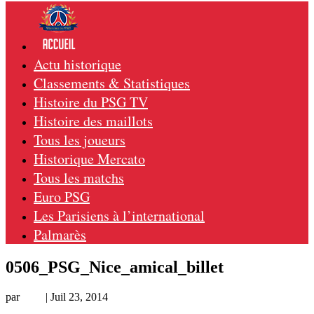
Actu historique
Classements & Statistiques
Histoire du PSG TV
Histoire des maillots
Tous les joueurs
Historique Mercato
Tous les matchs
Euro PSG
Les Parisiens à l’international
Palmarès
0506_PSG_Nice_amical_billet
par
Loic
|
Juil 23, 2014