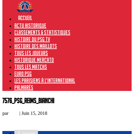
Actu historique
Classements & Statistiques
Histoire du PSG TV
Histoire des maillots
Tous les joueurs
Historique Mercato
Tous les matchs
Euro PSG
Les Parisiens à l’international
Palmarès
7576_PSG_Reims_Bianchi
par
Loic
|
Juin 15, 2018
À propos