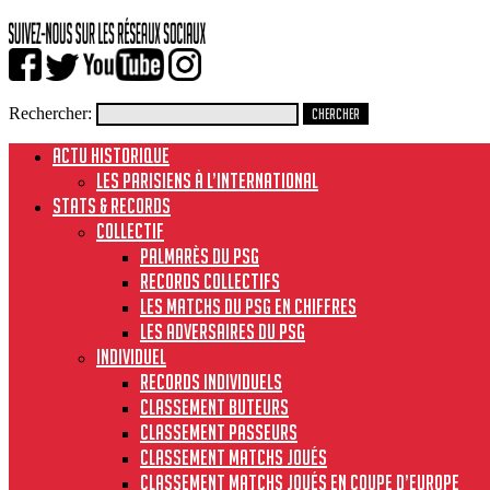
Rechercher:
ACTU HISTORIQUE
Les Parisiens à l’international
STATS & RECORDS
Collectif
Palmarès du PSG
Records collectifs
Les matchs du PSG en chiffres
Les adversaires du PSG
Individuel
Records individuels
Classement buteurs
Classement passeurs
Classement matchs joués
Classement matchs joués en Coupe d’Europe