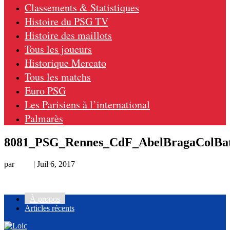
Classements & Statistiques
Histoire du PSG TV
Histoire des maillots
Tous les joueurs
Historique Mercato
Tous les matchs
Euro PSG
Les Parisiens à l’international
Palmarès
8081_PSG_Rennes_CdF_AbelBragaColBa
par
Loic
|
Juil 6, 2017
À propos
Articles récents