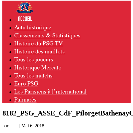
Actu historique
Classements & Statistiques
Histoire du PSG TV
Histoire des maillots
Tous les joueurs
Historique Mercato
Tous les matchs
Euro PSG
Les Parisiens à l’international
Palmarès
8182_PSG_ASSE_CdF_PilorgetBathenayCo
par
Loic
|
Mai 6, 2018