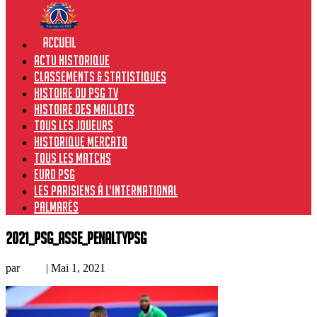
Actu historique
Classements & Statistiques
Histoire du PSG TV
Histoire des maillots
Tous les joueurs
Historique Mercato
Tous les matchs
Euro PSG
Les Parisiens à l’international
Palmarès
2021_PSG_ASSE_penaltyPSG
par
Loic
|
Mai 1, 2021