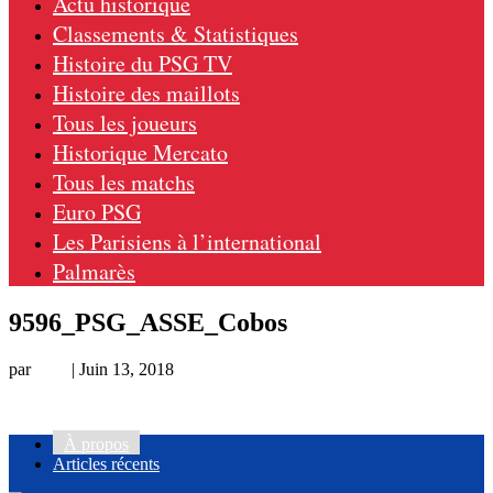
Actu historique
Classements & Statistiques
Histoire du PSG TV
Histoire des maillots
Tous les joueurs
Historique Mercato
Tous les matchs
Euro PSG
Les Parisiens à l’international
Palmarès
9596_PSG_ASSE_Cobos
par
Loic
|
Juin 13, 2018
À propos
Articles récents