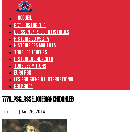
Actu historique
Classements & Statistiques
Histoire du PSG TV
Histoire des maillots
Tous les joueurs
Historique Mercato
Tous les matchs
Euro PSG
Les Parisiens à l’international
Palmarès
7778_PSG_ASSE_joieBianchiDahleb
par
Loic
|
Jan 26, 2014