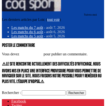
Suivez-moi
Les derniers articles par Loic
(
tout voir
)
Les matchs du 7 août
- août 7, 2026
Les matchs du 6 août
- août 6, 2026
Les matchs du 5 août
- août 5, 2026
Poster le commentaire
Vous devez
vous connecter
pour publier un commentaire.
⚠️Le site rencontre actuellement des difficultés d’affichage. Nous
avons mis en place une interface provisoire pour vous permettre de
naviguer sur le site. Nous faisons notre possible pour y remédier au
plus vite. L’équipe d’HdPSG.⚠️
Rechercher :
Facebook
Twitter