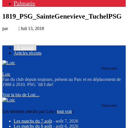
Palmarès
1819_PSG_SainteGenevieve_TuchelPSG
par
Loic
|
Juil 13, 2018
À propos
Articles récents
Suivez-moi
Loic
Fan du club depuis toujours, présent au Parc et en déplacement de
1988 à 2010. PSG ´till I die!
Voir la bio de Loic...
Suivez-moi
Les derniers articles par Loic
(
tout voir
)
Les matchs du 7 août
- août 7, 2026
Les matchs du 6 août
- août 6, 2026