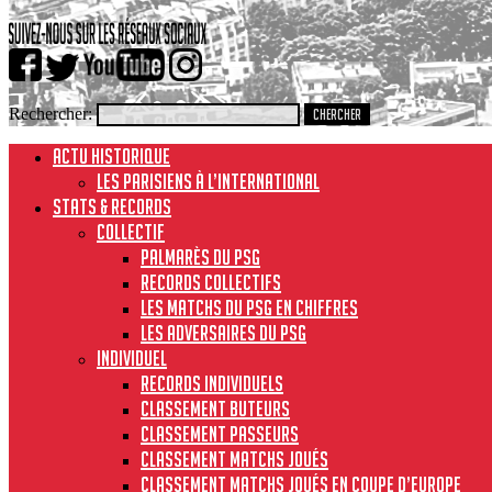
Rechercher:
ACTU HISTORIQUE
Les Parisiens à l’international
STATS & RECORDS
Collectif
Palmarès du PSG
Records collectifs
Les matchs du PSG en chiffres
Les adversaires du PSG
Individuel
Records individuels
Classement buteurs
Classement passeurs
Classement matchs joués
Classement matchs joués en Coupe d’Europe