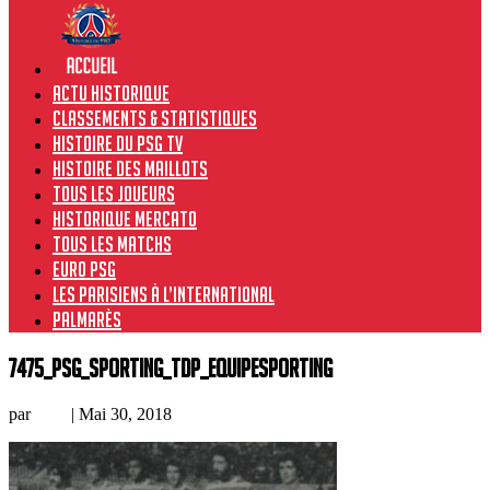
Actu historique
Classements & Statistiques
Histoire du PSG TV
Histoire des maillots
Tous les joueurs
Historique Mercato
Tous les matchs
Euro PSG
Les Parisiens à l’international
Palmarès
7475_PSG_Sporting_TdP_equipeSporting
par
Loic
|
Mai 30, 2018