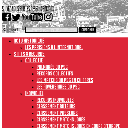
Rechercher:
ACTU HISTORIQUE
Les Parisiens à l’international
STATS & RECORDS
Collectif
Palmarès du PSG
Records collectifs
Les matchs du PSG en chiffres
Les adversaires du PSG
Individuel
Records individuels
Classement buteurs
Classement passeurs
Classement matchs joués
Classement matchs joués en Coupe d’Europe