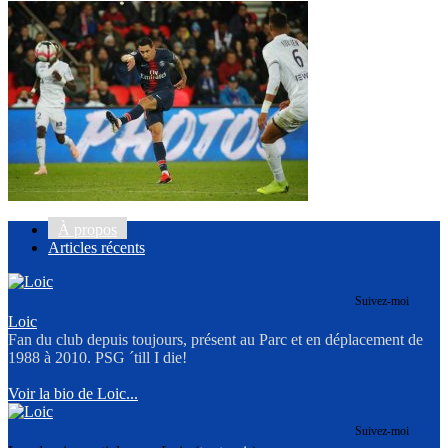
À propos
Articles récents
Suivez-moi
Loic
Fan du club depuis toujours, présent au Parc et en déplacement de
1988 à 2010. PSG ´till I die!
Voir la bio de Loic...
Suivez-moi