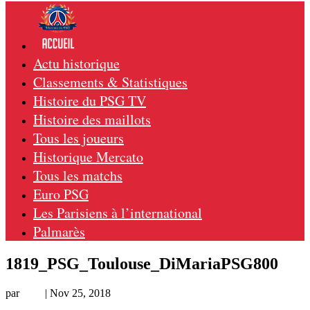
Actu historique
Classements & Statistiques
Histoire du PSG TV
Histoire des maillots
Tous les joueurs
Historique Mercato
Tous les matchs
Euro PSG
Les Parisiens à l’international
Palmarès
1819_PSG_Toulouse_DiMariaPSG800
par
Loic
|
Nov 25, 2018