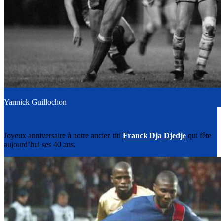
Yannick Guillochon
Joyeux anniversaire à notre ancien titi
Franck Dja Djedje
qui fête
aujourd’hui ses 40 ans.