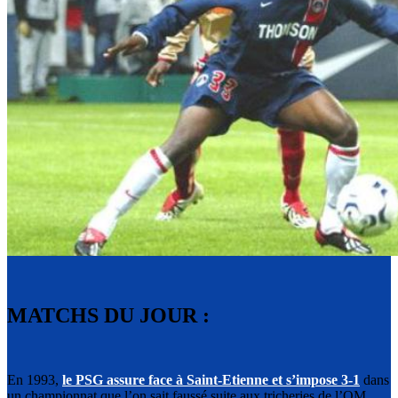
MATCHS DU JOUR :
En 1993,
le PSG assure face à Saint-Etienne et s’impose 3-1
dans
un championnat que l’on sait faussé suite aux tricheries de l’OM