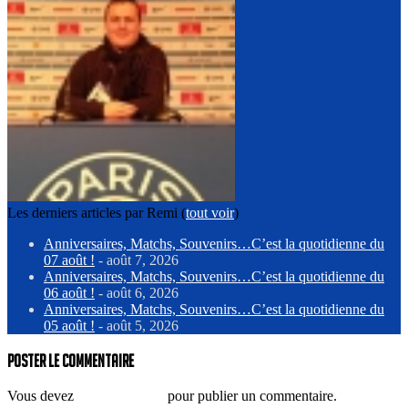
Les derniers articles par Remi
(
tout voir
)
Anniversaires, Matchs, Souvenirs…C’est la quotidienne du
07 août !
- août 7, 2026
Anniversaires, Matchs, Souvenirs…C’est la quotidienne du
06 août !
- août 6, 2026
Anniversaires, Matchs, Souvenirs…C’est la quotidienne du
05 août !
- août 5, 2026
Poster le commentaire
Vous devez
vous connecter
pour publier un commentaire.