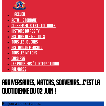
Actu historique
Classements & Statistiques
Histoire du PSG TV
Histoire des maillots
Tous les joueurs
Historique Mercato
Tous les matchs
Euro PSG
Les Parisiens à l’international
Palmarès
Anniversaires, Matchs, Souvenirs…C’est la
quotidienne du 02 juin !
Bonjour à toutes et à tous,