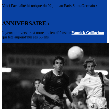
Voici l’actualité historique du 02 juin au Paris Saint-Germain :
ANNIVERSAIRE :
Joyeux anniversaire à notre ancien défenseur
Yannick Guillochon
qui fête aujourd’hui ses 66 ans.