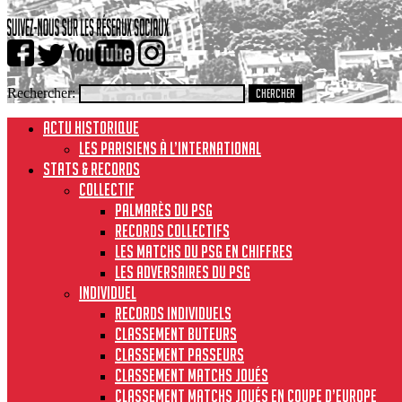
Rechercher:
ACTU HISTORIQUE
Les Parisiens à l’international
STATS & RECORDS
Collectif
Palmarès du PSG
Records collectifs
Les matchs du PSG en chiffres
Les adversaires du PSG
Individuel
Records individuels
Classement buteurs
Classement passeurs
Classement matchs joués
Classement matchs joués en Coupe d’Europe