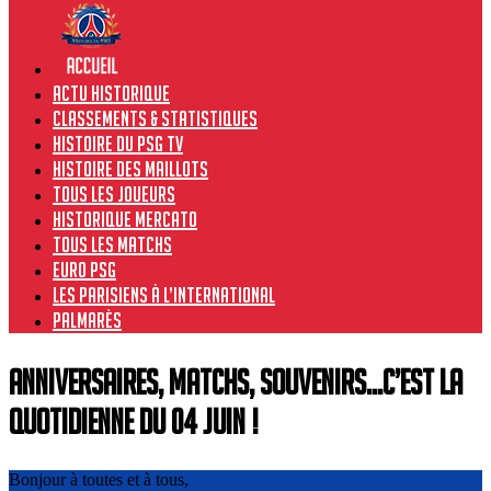
Actu historique
Classements & Statistiques
Histoire du PSG TV
Histoire des maillots
Tous les joueurs
Historique Mercato
Tous les matchs
Euro PSG
Les Parisiens à l’international
Palmarès
Anniversaires, Matchs, Souvenirs…C’est la
quotidienne du 04 juin !
Bonjour à toutes et à tous,