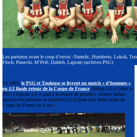
Les parisiens avant le coup d’envoi : Pantelic, Humberto, Lokoli, Trave
Floch, Piasecki, M’Pelé, Dahleb, Laposte (archives PSG)
En 1985,
le PSG et Toulouse se livrent un match « d’hommes »
en 1/2 finale retour de la Coupe de France
. Défait 2-0 à l’aller, le
PSG s’impose 2-0 et part à la séance de penaltys. Séance durant
laquelle les parisiens se qualifient (5-3) pour leur 3ème finale de
Coupe de France en 4 ans !