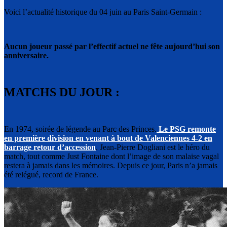
Voici l’actualité historique du 04 juin au Paris Saint-Germain :
Aucun joueur passé par l’effectif actuel ne fête aujourd’hui son
anniversaire.
MATCHS DU JOUR :
En 1974, soirée de légende au Parc des Princes.
Le PSG remonte
en première division en venant à bout de Valenciennes 4-2 en
barrage retour d’accession
. Jean-Pierre Dogliani est le héro du
match, tout comme Just Fontaine dont l’image de son malaise vagal
restera à jamais dans les mémoires. Depuis ce jour, Paris n’a jamais
été relégué, record de France.