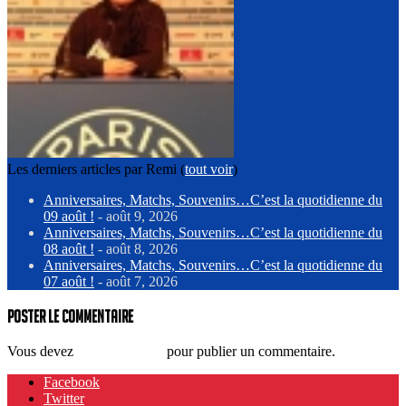
Les derniers articles par Remi
(
tout voir
)
Anniversaires, Matchs, Souvenirs…C’est la quotidienne du
09 août !
- août 9, 2026
Anniversaires, Matchs, Souvenirs…C’est la quotidienne du
08 août !
- août 8, 2026
Anniversaires, Matchs, Souvenirs…C’est la quotidienne du
07 août !
- août 7, 2026
Poster le commentaire
Vous devez
vous connecter
pour publier un commentaire.
Facebook
Twitter