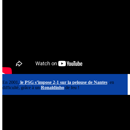
En 2001,
le PSG s’impose 2-1 sur la pelouse de Nantes
, en
difficulté, grâce à un
Ronaldinho
de feu !