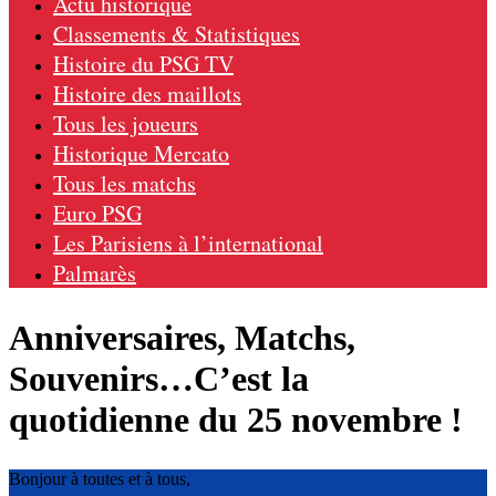
Actu historique
Classements & Statistiques
Histoire du PSG TV
Histoire des maillots
Tous les joueurs
Historique Mercato
Tous les matchs
Euro PSG
Les Parisiens à l’international
Palmarès
Anniversaires, Matchs,
Souvenirs…C’est la
quotidienne du 25 novembre !
Bonjour à toutes et à tous,