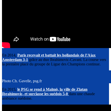
En 2014,
Paris recevait et battait les hollandais de l’Ajax
Amsterdam 3-1
grâce au duo Ibrahimovic-Cavani. La course vers
la première place du groupe de Ligue des Champions continue.
Photo Ch. Gavelle, psg.fr
En 2015,
le PSG se rend à Malmö, la ville de Zlatan
Ibrahimovic, et surclasse les suédois 5-0
dans une chaude
ambiance suédoise.