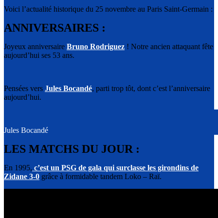
Voici l’actualité historique du 25 novembre au Paris Saint-Germain :
ANNIVERSAIRES :
Joyeux anniversaire
Bruno Rodriguez
! Notre ancien attaquant fête
aujourd’hui ses 53 ans.
Pensées vers
Jules Bocandé
, parti trop tôt, dont c’est l’anniversaire
aujourd’hui.
Jules Bocandé
LES MATCHS DU JOUR :
En 1995,
c’est un PSG de gala qui surclasse les girondins de
Zidane 3-0
grâce à formidable tandem Loko – Raï.