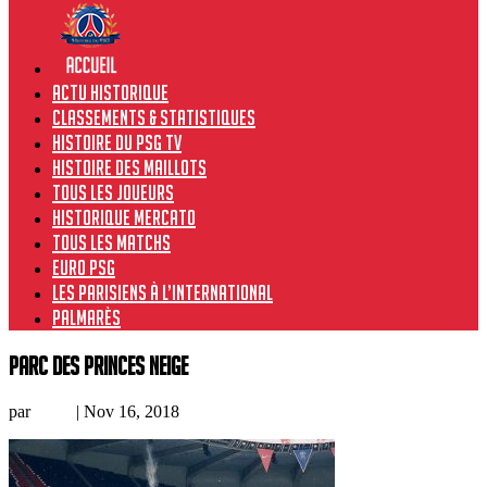
Actu historique
Classements & Statistiques
Histoire du PSG TV
Histoire des maillots
Tous les joueurs
Historique Mercato
Tous les matchs
Euro PSG
Les Parisiens à l’international
Palmarès
parc des princes neige
par
Remi
|
Nov 16, 2018