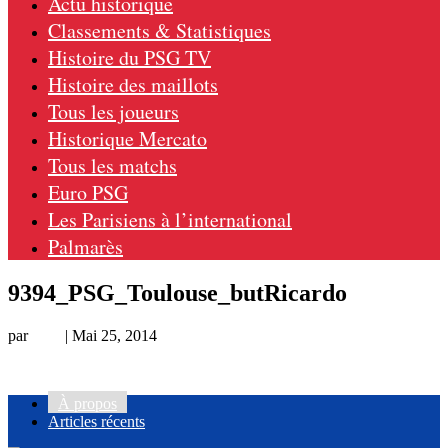
Actu historique
Classements & Statistiques
Histoire du PSG TV
Histoire des maillots
Tous les joueurs
Historique Mercato
Tous les matchs
Euro PSG
Les Parisiens à l’international
Palmarès
9394_PSG_Toulouse_butRicardo
par
Loic
|
Mai 25, 2014
À propos
Articles récents