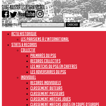
Rechercher:
ACTU HISTORIQUE
Les Parisiens à l’international
STATS & RECORDS
Collectif
Palmarès du PSG
Records collectifs
Les matchs du PSG en chiffres
Les adversaires du PSG
Individuel
Records individuels
Classement buteurs
Classement passeurs
Classement matchs joués
Classement matchs joués en Coupe d’Europe