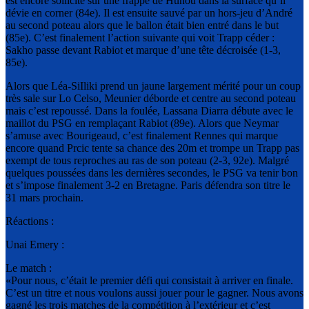
est encore sollicité sur une frappe de Hunou dans la surface qu’il
dévie en corner (84e). Il est ensuite sauvé par un hors-jeu d’André
au second poteau alors que le ballon était bien entré dans le but
(85e). C’est finalement l’action suivante qui voit Trapp céder :
Sakho passe devant Rabiot et marque d’une tête décroisée (1-3,
85e).
Alors que Léa-SiIliki prend un jaune largement mérité pour un coup
très sale sur Lo Celso, Meunier déborde et centre au second poteau
mais c’est repoussé. Dans la foulée, Lassana Diarra débute avec le
maillot du PSG en remplaçant Rabiot (89e). Alors que Neymar
s’amuse avec Bourigeaud, c’est finalement Rennes qui marque
encore quand Prcic tente sa chance des 20m et trompe un Trapp pas
exempt de tous reproches au ras de son poteau (2-3, 92e). Malgré
quelques poussées dans les dernières secondes, le PSG va tenir bon
et s’impose finalement 3-2 en Bretagne. Paris défendra son titre le
31 mars prochain.
Réactions :
Unai Emery :
Le match :
«Pour nous, c’était le premier défi qui consistait à arriver en finale.
C’est un titre et nous voulons aussi jouer pour le gagner. Nous avons
gagné les trois matches de la compétition à l’extérieur et c’est