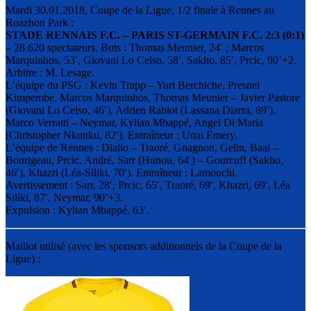
Mardi 30.01.2018, Coupe de la Ligue, 1/2 finale à Rennes au
Roazhon Park :
STADE RENNAIS F.C. – PARIS ST-GERMAIN F.C. 2:3 (0:1)
– 28 620 spectateurs. Buts : Thomas Meunier, 24′ ; Marcos
Marquinhos, 53′, Giovani Lo Celso, 58′, Sakho, 85′, Prcic, 90’+2.
Arbitre : M. Lesage.
L’équipe du PSG : Kevin Trapp – Yuri Berchiche, Presnel
Kimpembe, Marcos Marquinhos, Thomas Meunier – Javier Pastore
(Giovani Lo Celso, 46′), Adrien Rabiot (Lassana Diarra, 89′),
Marco Verratti – Neymar, Kylian Mbappé, Angel Di Maria
(Christopher Nkunku, 82′). Entraîneur : Unai Emery.
L’équipe de Rennes : Diallo – Traoré, Gnagnon, Gelin, Baal –
Bourigeau, Prcic, André, Sarr (Hunou, 64′) – Gourcuff (Sakho,
46′), Khazri (Léa-Siliki, 70′). Entraîneur : Lamouchi.
Avertissement : Sarr, 28′, Prcic, 65′, Traoré, 69′, Khazri, 69′, Léa
Siliki, 87′, Neymar, 90’+3.
Expulsion : Kylian Mbappé, 63′.
Maillot utilisé (avec les sponsors additionnels de la Coupe de la
Ligue) :