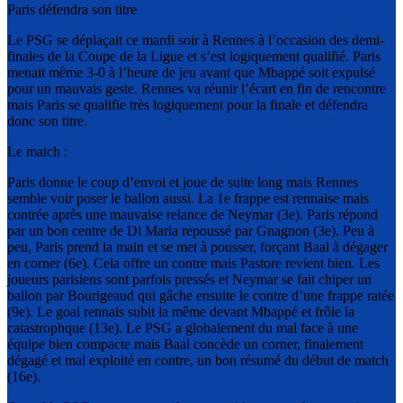
Paris défendra son titre
Le PSG se déplaçait ce mardi soir à Rennes à l’occasion des demi-
finales de la Coupe de la Ligue et s’est logiquement qualifié. Paris
menait même 3-0 à l’heure de jeu avant que Mbappé soit expulsé
pour un mauvais geste. Rennes va réunir l’écart en fin de rencontre
mais Paris se qualifie très logiquement pour la finale et défendra
donc son titre.
Le match :
Paris donne le coup d’envoi et joue de suite long mais Rennes
semble voir poser le ballon aussi. La 1e frappe est rennaise mais
contrée après une mauvaise relance de Neymar (3e). Paris répond
par un bon centre de Di Maria repoussé par Gnagnon (3e). Peu à
peu, Paris prend la main et se met à pousser, forçant Baal à dégager
en corner (6e). Cela offre un contre mais Pastore revient bien. Les
joueurs parisiens sont parfois pressés et Neymar se fait chiper un
ballon par Bourigeaud qui gâche ensuite le contre d’une frappe ratée
(9e). Le goal rennais subit la même devant Mbappé et frôle la
catastrophque (13e). Le PSG a globalement du mal face à une
équipe bien compacte mais Baal concède un corner, finalement
dégagé et mal exploité en contre, un bon résumé du début de match
(16e).