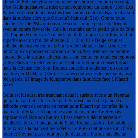
Quand le PSG se retrouve en bonne position sur un bon pressing,
c’est Gélin qui sauve la mise de son équipe sur un centre (18e). Les
Parisiens s’en sortent aussi très bien sur un centre de Baal mal assuré
dans la surface alors que Gourcuff était seul (21e). Contre toute
attente, c’est le PSG qui ouvre le score sur une percée de Meunier
avec un contre favorable. Cela lui retombe sur le pied à plus de 20m
et il frappe de demi-volée dans le petit filet opposé, s’offrant un but
superbe avec un poil de réussite (0-1, 24e) ! Le Belge est aussi
sollicité défensivement mais Sarr préfère simuler dans la surface
plutôt que de pousser encore son action (29e). Meunier se montre
encore dans la surface adverse mais son centre en retrait est repoussé
(32e). Paris a le match en main et fait tourner pour creuser l’écart
mais la défense tient bon, Rennes concédant seulement un corner,
mal tiré par DI Maria (36e). Les rares contres des locaux sont aussi
bien gérés, à l’image de Kimpembe dans la surface face à Khazri
(41e).
Gelin est lui aussi très tranchant dans la surface face à un Neymar
qui partait au but et le contre part. Sarr est lancé côté gauche et
déborde avant de centrer en retrait pour Khazri qui contrôle de la
main afin d’effacer Kimpembe avant de marquer. Le Rennais
explose et célèbre son but mais l’assistance vidéo intervient et
invalide le but de l’attaquant du Stade Rennais (43e) ! Le public est
furieux mais la main est bien réelle. Le PSG continue de son côté à
jouer et Neymar passe tout près du deuxième but sur une tête au