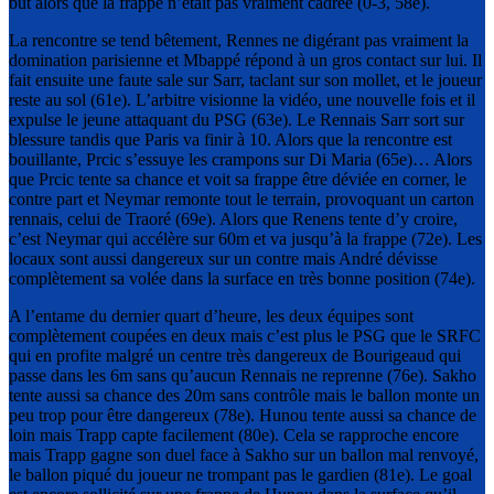
but alors que la frappe n’était pas vraiment cadrée (0-3, 58e).
La rencontre se tend bêtement, Rennes ne digérant pas vraiment la
domination parisienne et Mbappé répond à un gros contact sur lui. Il
fait ensuite une faute sale sur Sarr, taclant sur son mollet, et le joueur
reste au sol (61e). L’arbitre visionne la vidéo, une nouvelle fois et il
expulse le jeune attaquant du PSG (63e). Le Rennais Sarr sort sur
blessure tandis que Paris va finir à 10. Alors que la rencontre est
bouillante, Prcic s’essuye les crampons sur Di Maria (65e)… Alors
que Prcic tente sa chance et voit sa frappe être déviée en corner, le
contre part et Neymar remonte tout le terrain, provoquant un carton
rennais, celui de Traoré (69e). Alors que Renens tente d’y croire,
c’est Neymar qui accélère sur 60m et va jusqu’à la frappe (72e). Les
locaux sont aussi dangereux sur un contre mais André dévisse
complètement sa volée dans la surface en très bonne position (74e).
A l’entame du dernier quart d’heure, les deux équipes sont
complètement coupées en deux mais c’est plus le PSG que le SRFC
qui en profite malgré un centre très dangereux de Bourigeaud qui
passe dans les 6m sans qu’aucun Rennais ne reprenne (76e). Sakho
tente aussi sa chance des 20m sans contrôle mais le ballon monte un
peu trop pour être dangereux (78e). Hunou tente aussi sa chance de
loin mais Trapp capte facilement (80e). Cela se rapproche encore
mais Trapp gagne son duel face à Sakho sur un ballon mal renvoyé,
le ballon piqué du joueur ne trompant pas le gardien (81e). Le goal