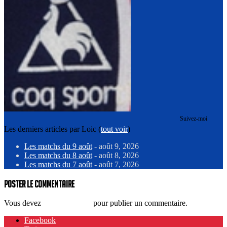
Suivez-moi
Les derniers articles par Loic
(
tout voir
)
Les matchs du 9 août
- août 9, 2026
Les matchs du 8 août
- août 8, 2026
Les matchs du 7 août
- août 7, 2026
Poster le commentaire
Vous devez
vous connecter
pour publier un commentaire.
Facebook