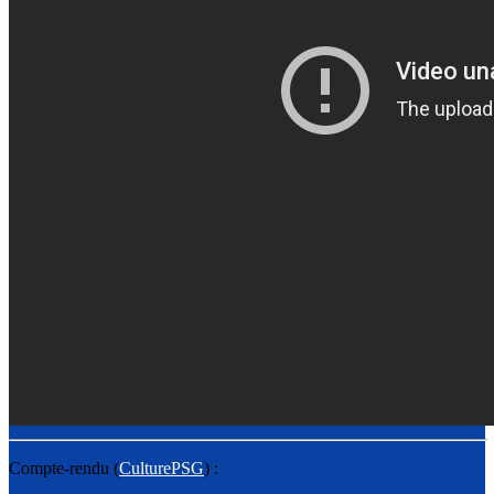
Compte-rendu (
CulturePSG
) :