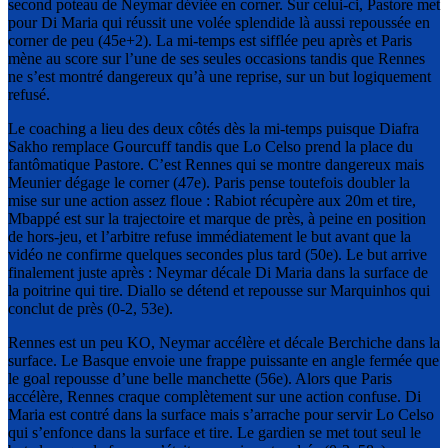
second poteau de Neymar déviée en corner. Sur celui-ci, Pastore met
pour Di Maria qui réussit une volée splendide là aussi repoussée en
corner de peu (45e+2). La mi-temps est sifflée peu après et Paris
mène au score sur l’une de ses seules occasions tandis que Rennes
ne s’est montré dangereux qu’à une reprise, sur un but logiquement
refusé.
Le coaching a lieu des deux côtés dès la mi-temps puisque Diafra
Sakho remplace Gourcuff tandis que Lo Celso prend la place du
fantômatique Pastore. C’est Rennes qui se montre dangereux mais
Meunier dégage le corner (47e). Paris pense toutefois doubler la
mise sur une action assez floue : Rabiot récupère aux 20m et tire,
Mbappé est sur la trajectoire et marque de près, à peine en position
de hors-jeu, et l’arbitre refuse immédiatement le but avant que la
vidéo ne confirme quelques secondes plus tard (50e). Le but arrive
finalement juste après : Neymar décale Di Maria dans la surface de
la poitrine qui tire. Diallo se détend et repousse sur Marquinhos qui
conclut de près (0-2, 53e).
Rennes est un peu KO, Neymar accélère et décale Berchiche dans la
surface. Le Basque envoie une frappe puissante en angle fermée que
le goal repousse d’une belle manchette (56e). Alors que Paris
accélère, Rennes craque complètement sur une action confuse. Di
Maria est contré dans la surface mais s’arrache pour servir Lo Celso
qui s’enfonce dans la surface et tire. Le gardien se met tout seul le