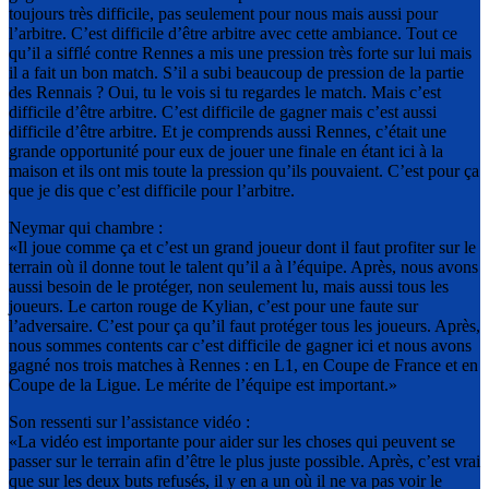
toujours très difficile, pas seulement pour nous mais aussi pour
l’arbitre. C’est difficile d’être arbitre avec cette ambiance. Tout ce
qu’il a sifflé contre Rennes a mis une pression très forte sur lui mais
il a fait un bon match. S’il a subi beaucoup de pression de la partie
des Rennais ? Oui, tu le vois si tu regardes le match. Mais c’est
difficile d’être arbitre. C’est difficile de gagner mais c’est aussi
difficile d’être arbitre. Et je comprends aussi Rennes, c’était une
grande opportunité pour eux de jouer une finale en étant ici à la
maison et ils ont mis toute la pression qu’ils pouvaient. C’est pour ça
que je dis que c’est difficile pour l’arbitre.
Neymar qui chambre :
«Il joue comme ça et c’est un grand joueur dont il faut profiter sur le
terrain où il donne tout le talent qu’il a à l’équipe. Après, nous avons
aussi besoin de le protéger, non seulement lu, mais aussi tous les
joueurs. Le carton rouge de Kylian, c’est pour une faute sur
l’adversaire. C’est pour ça qu’il faut protéger tous les joueurs. Après,
nous sommes contents car c’est difficile de gagner ici et nous avons
gagné nos trois matches à Rennes : en L1, en Coupe de France et en
Coupe de la Ligue. Le mérite de l’équipe est important.»
Son ressenti sur l’assistance vidéo :
«La vidéo est importante pour aider sur les choses qui peuvent se
passer sur le terrain afin d’être le plus juste possible. Après, c’est vrai
que sur les deux buts refusés, il y en a un où il ne va pas voir le