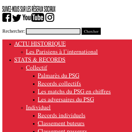
Rechercher:
ACTU HISTORIQUE
Les Parisiens à l’international
STATS & RECORDS
Collectif
Palmarès du PSG
Records collectifs
Les matchs du PSG en chiffres
Les adversaires du PSG
Individuel
Records individuels
Classement buteurs
Classement passeurs