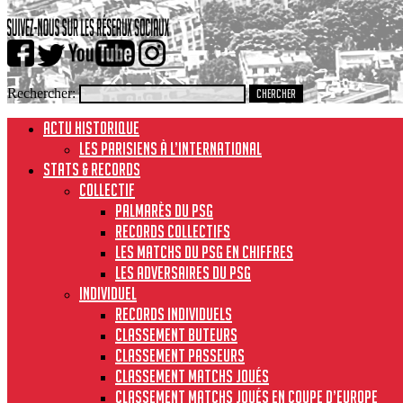
Rechercher:
ACTU HISTORIQUE
Les Parisiens à l’international
STATS & RECORDS
Collectif
Palmarès du PSG
Records collectifs
Les matchs du PSG en chiffres
Les adversaires du PSG
Individuel
Records individuels
Classement buteurs
Classement passeurs
Classement matchs joués
Classement matchs joués en Coupe d’Europe