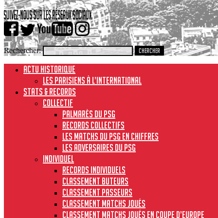
Rechercher:
ACTU HISTORIQUE
Les Parisiens à l’international
STATS & RECORDS
Collectif
Palmarès du PSG
Records collectifs
Les matchs du PSG en chiffres
Les adversaires du PSG
Individuel
Records individuels
Classement buteurs
Classement passeurs
Classement matchs joués
Classement matchs joués en Coupe d’Europe