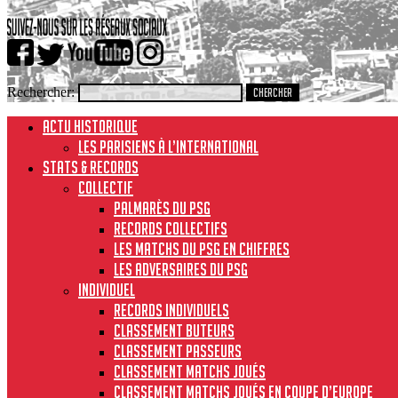
Rechercher:
ACTU HISTORIQUE
Les Parisiens à l’international
STATS & RECORDS
Collectif
Palmarès du PSG
Records collectifs
Les matchs du PSG en chiffres
Les adversaires du PSG
Individuel
Records individuels
Classement buteurs
Classement passeurs
Classement matchs joués
Classement matchs joués en Coupe d’Europe