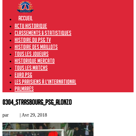
Actu historique
Classements & Statistiques
Histoire du PSG TV
Histoire des maillots
Tous les joueurs
Historique Mercato
Tous les matchs
Euro PSG
Les Parisiens à l’international
Palmarès
0304_Strasbourg_PSG_Alonzo
par
Loic
|
Avr 29, 2018